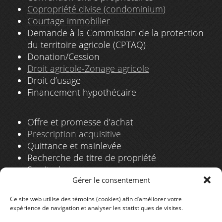
Copropriété divise (condominium)
Courtage immobilier
Demande à la Commission de la protection
du territoire agricole (CPTAQ)
Donation/Cession
Droit agricole-Zonage agricole
Droit d’usage
Financement hypothécaire
Offre et promesse d’achat
Prescription acquisitive
Quittance et mainlevée
Recherche de titre de propriété
Servitudes
Gérer le consentement
Transfert d’immeubles et terrains
résidentiel/commercial
Ce site web utilise des témoins (cookies) afin d’améliorer votre
Vente par non-résidents
expérience de navigation et analyser les statistiques de visites.
Zonage agricole