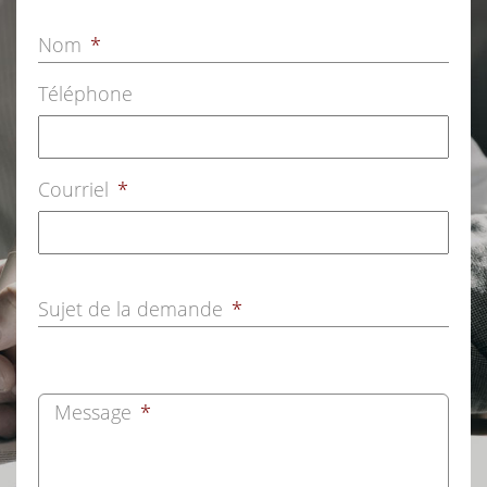
Nom
*
Téléphone
Courriel
*
Sujet de la demande
*
Message
*