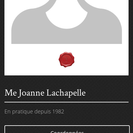
Me Joanne Lachapelle
En pratique depuis 1982