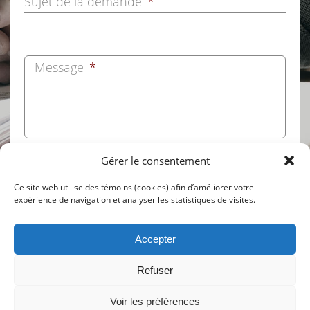
Sujet de la demande
*
Message
*
Gérer le consentement
Ce site web utilise des témoins (cookies) afin d’améliorer votre
expérience de navigation et analyser les statistiques de visites.
Accepter
Refuser
© Réseau Notarial Plus
2026. Tous droits réservés.
Voir les préférences
Conception Web :: Oktane