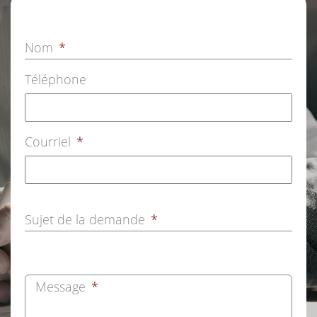
Nom
*
Téléphone
Courriel
*
Sujet de la demande
*
Message
*