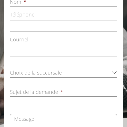
Nom
*
Téléphone
Courriel
Sujet de la demande
*
Message