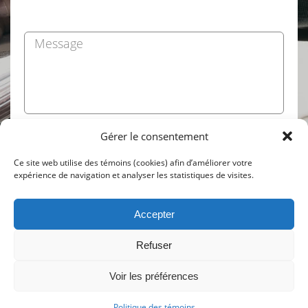
Message
Gérer le consentement
Ce site web utilise des témoins (cookies) afin d’améliorer votre
expérience de navigation et analyser les statistiques de visites.
Accepter
Refuser
© Réseau Notarial Plus
2026. Tous droits réservés.
Voir les préférences
Conception Web :: Oktane
Politique de confidentialité
|
Politique des renseignements personnels
Politique des témoins