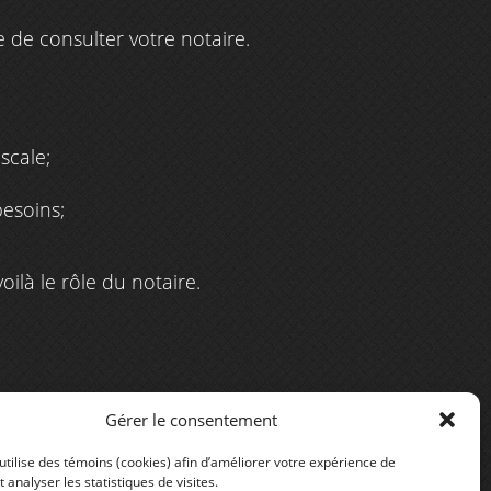
de consulter votre notaire.
scale;
besoins;
oilà le rôle du notaire.
Gérer le consentement
utilise des témoins (cookies) afin d’améliorer votre expérience de
t analyser les statistiques de visites.